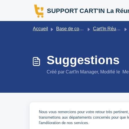
Passer au contenu principal
SUPPORT CART'IN La Réu
Accueil
Base de connaissances
Cart'In Réunion FAQ
Suggestions
Créé par Cart'In Manager, Modifié le Me
Nous vous remercions pour votre retour très pertinen
transmettons aux départements concernés pour que le n
l'amélioration de nos services.