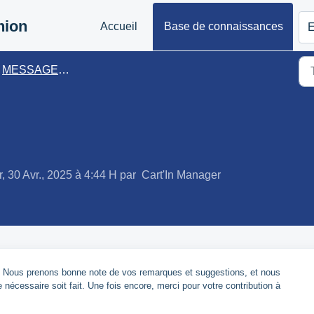
nion
Accueil
Base de connaissances
E
MESSAGES CLIENTS
r, 30 Avr., 2025 à 4:44 H par Cart'In Manager
t, Nous prenons bonne note de vos remarques et suggestions, et nous
écessaire soit fait. Une fois encore, merci pour votre contribution à